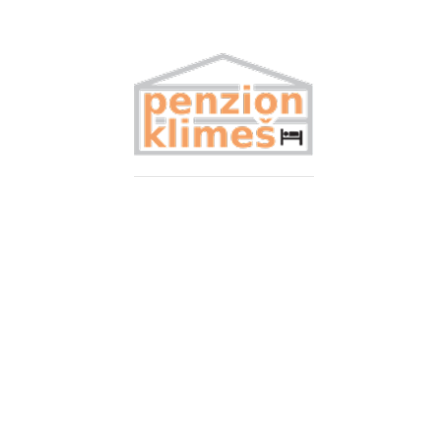
PENZION MEZI
VINICEMI PÁLAVY
PENZION
Ubytování
Reference
FAQ
Blog