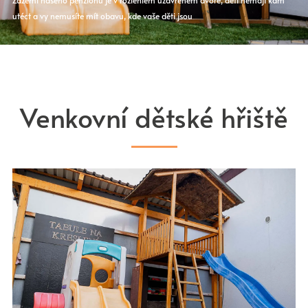
Zázemí našeho penzionu je v rozlehlém uzavřeném dvoře, děti nemají kam
utéct a vy nemusíte mít obavu, kde vaše děti jsou
Venkovní dětské hřiště