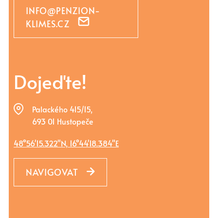
INFO@PENZION-
KLIMES.CZ
Dojeďte!
Palackého 415/15,
693 01 Hustopeče
48°56'15.322"N, 16°44'18.384"E
NAVIGOVAT