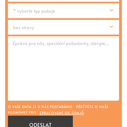
Zpráva pro nás, speciální požadavky, alergie,...
O VAŠE DATA JE U NÁS POSTARÁNO. PŘEČTĚTE SI NAŠE
PODMÍNKY PRO
.
ZPRACOVÁNÍ OS. ÚDAJŮ